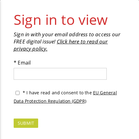
✕︎
Pages
1
/
288
Layer 2.png
Layer 3.png
Layer 5.png
Layer 4.png
Layer 6.png
Layer 7.png