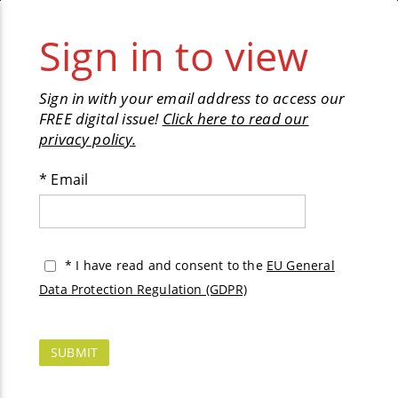
✕︎
Pages
1
/
18