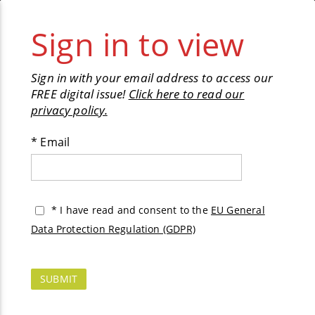
✕︎
Pages
1
/
34