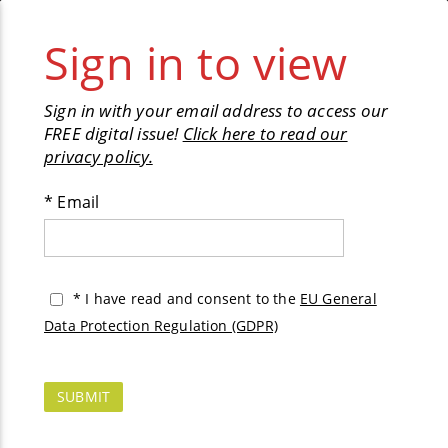
✕︎
Pages
1
/
30