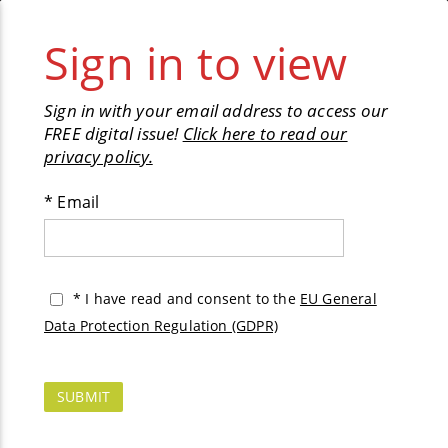
✕︎
Pages
1
/
118