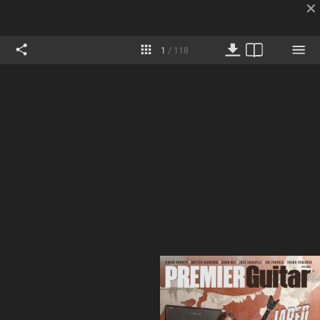
✕︎
Pages
1
/
118